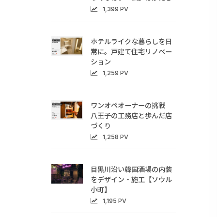
1,399 PV
ホテルライクな暮らしを日
常に。戸建て住宅リノベー
ション
1,259 PV
ワンオペオーナーの挑戦
八王子の工務店と歩んだ店
づくり
1,258 PV
目黒川沿い韓国酒場の内装
をデザイン・施工【ソウル
小町】
1,195 PV