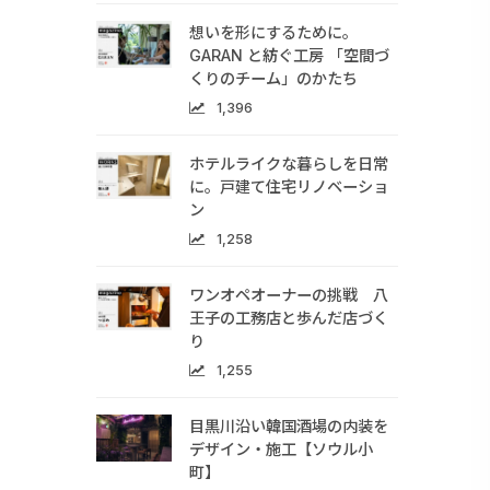
想いを形にするために。
GARAN と紡ぐ工房 「空間づ
くりのチーム」のかたち
1,396
ホテルライクな暮らしを日常
に。戸建て住宅リノベーショ
ン
1,258
ワンオペオーナーの挑戦 八
王子の工務店と歩んだ店づく
り
1,255
目黒川沿い韓国酒場の内装を
デザイン・施工【ソウル小
町】