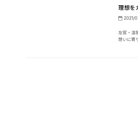
理想を
2021/0
左官・溶
想いに寄り