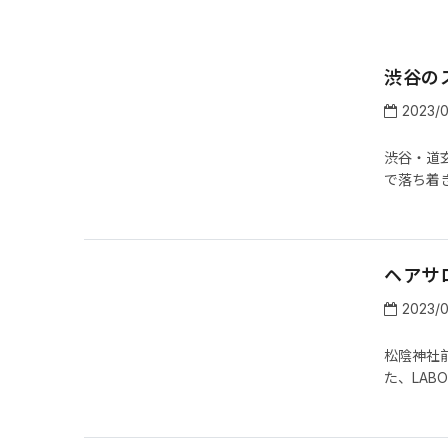
渋谷の
2023/
渋谷・道
で落ち着
ヘアサロ
2023/0
松陰神社前
た、LAB