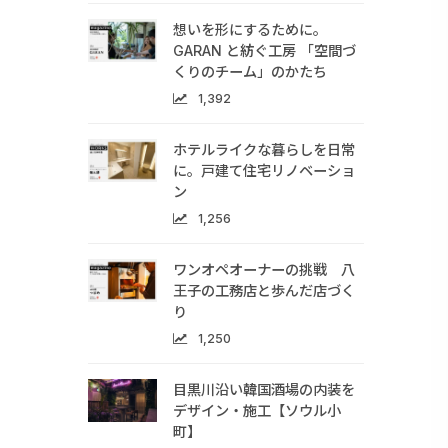
想いを形にするために。
GARAN と紡ぐ工房 「空間づ
くりのチーム」のかたち
1,392
ホテルライクな暮らしを日常
に。戸建て住宅リノベーショ
ン
1,256
ワンオペオーナーの挑戦 八
王子の工務店と歩んだ店づく
り
1,250
目黒川沿い韓国酒場の内装を
デザイン・施工【ソウル小
町】