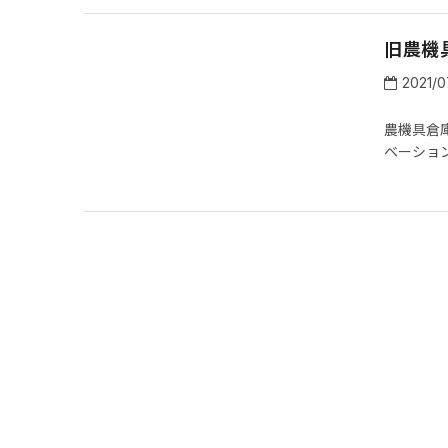
旧農機
2021/0
農機具倉
ベーション